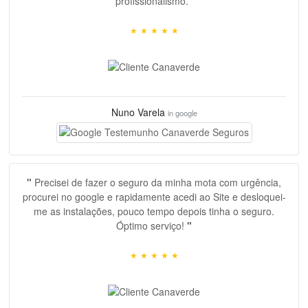
profissionalismo.
"
space, space, space, space, space, space,
★
★
★
★
★
Nuno Varela
in google
"
Precisei de fazer o seguro da minha mota com urgência,
procurei no google e rapidamente acedi ao Site e desloquei-
me as instalações, pouco tempo depois tinha o seguro.
Óptimo serviço!
"
★
★
★
★
★