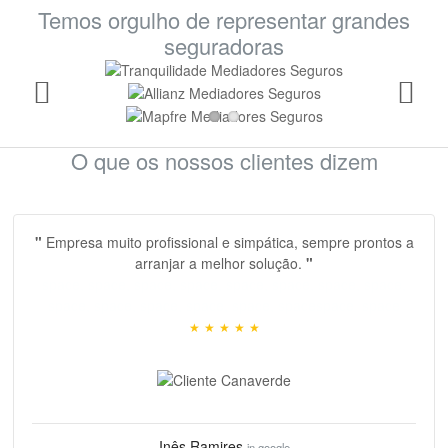
Temos orgulho de representar grandes
seguradoras
O que os nossos clientes dizem
"
Empresa muito profissional e simpática, sempre prontos a
arranjar a melhor solução.
"
space, space, space, space, space, space, space, space,
space, space, space, space, space, spacespace
,
space
★
★
★
★
★
Inês Ramires
in google