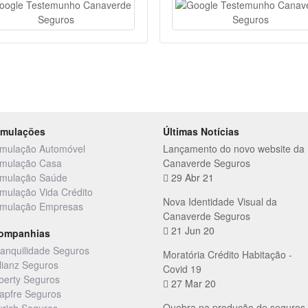
imulações
Últimas Notícias
imulação Automóvel
Lançamento do novo website da
imulação Casa
Canaverde Seguros
imulação Saúde
29 Abr 21
imulação Vida Crédito
Nova Identidade Visual da
imulação Empresas
Canaverde Seguros
21 Jun 20
ompanhias
ranquilidade Seguros
Moratória Crédito Habitação -
llianz Seguros
Covid 19
iberty Seguros
27 Mar 20
apfre Seguros
Quebra na produção de seguros
urich Seguros