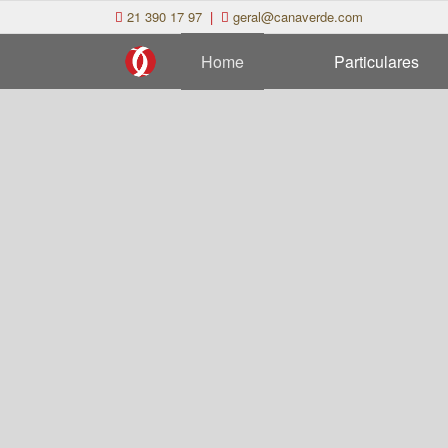
21 390 17 97
|
geral@canaverde.com
Home
Particulares