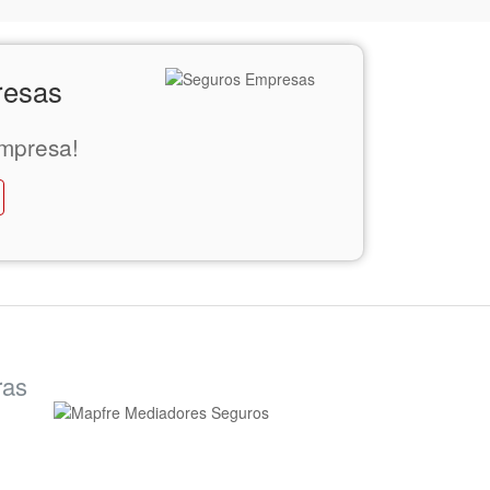
resas
mpresa!
ras