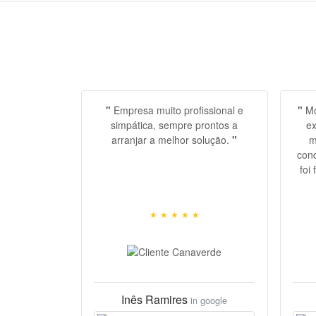
"
Empresa muito profissional e
"
Mo
simpática, sempre prontos a
ex
arranjar a melhor solução.
"
m
space, space, space, space, space,
cond
space, space, space, space, space,
foi
space, space, space, spacespace
,
spac
space
★
★
★
★
★
Inês Ramires
in google