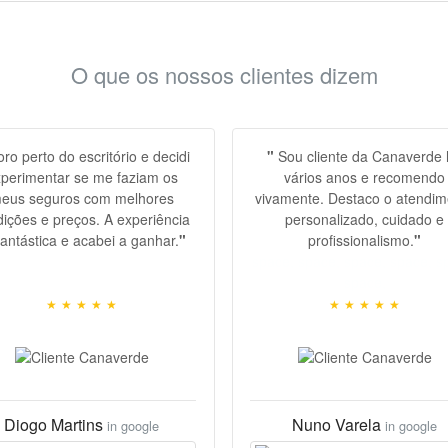
O que os nossos clientes dizem
ro perto do escritório e decidi
"
Sou cliente da Canaverde
perimentar se me faziam os
vários anos e recomendo
eus seguros com melhores
vivamente. Destaco o atendim
ições e preços. A experiência
personalizado, cuidado e
 fantástica e acabei a ganhar.
"
profissionalismo.
"
e, space, space, space, space,
space, space, space, space, s
space,
space,
★
★
★
★
★
★
★
★
★
★
Diogo Martins
Nuno Varela
in google
in google