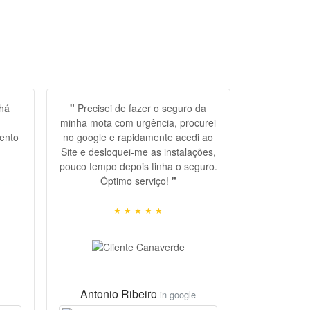
 há
"
Precisei de fazer o seguro da
minha mota com urgência, procurei
ento
no google e rapidamente acedi ao
Site e desloquei-me as instalações,
pouco tempo depois tinha o seguro.
pace,
Óptimo serviço!
"
★
★
★
★
★
Antonio Ribeiro
in google