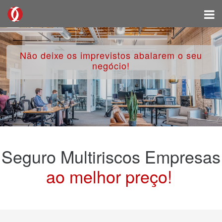
Não deixe os imprevistos abalarem o seu
negócio!
Seguro Multiriscos Empresas
ao melhor preço!
|