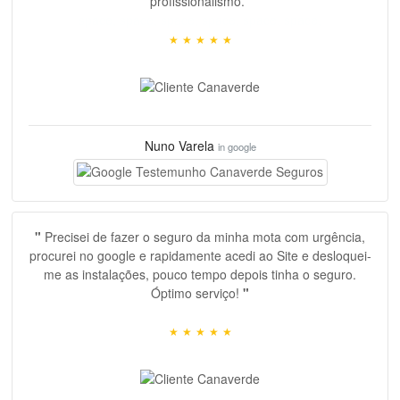
profissionalismo.
"
space, space, space, space, space, space,
★
★
★
★
★
Nuno Varela
in google
"
Precisei de fazer o seguro da minha mota com urgência,
procurei no google e rapidamente acedi ao Site e desloquei-
me as instalações, pouco tempo depois tinha o seguro.
Óptimo serviço!
"
★
★
★
★
★