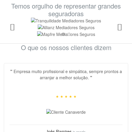
Temos orgulho de representar grandes
seguradoras
O que os nossos clientes dizem
"
Empresa muito profissional e simpática, sempre prontos a
arranjar a melhor solução.
"
space, space, space, space, space, space, space, space,
space, space, space, space, space, spacespace
,
space
★
★
★
★
★
Inês Ramires
in google