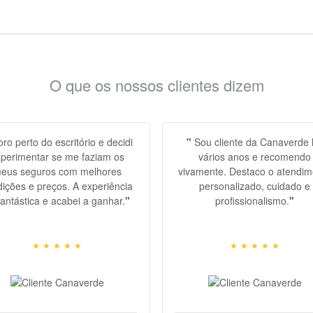
O que os nossos clientes dizem
ro perto do escritório e decidi
"
Sou cliente da Canaverde
perimentar se me faziam os
vários anos e recomendo
eus seguros com melhores
vivamente. Destaco o atendim
ições e preços. A experiência
personalizado, cuidado e
 fantástica e acabei a ganhar.
"
profissionalismo.
"
e, space, space, space, space,
space, space, space, space, s
space,
space,
★
★
★
★
★
★
★
★
★
★