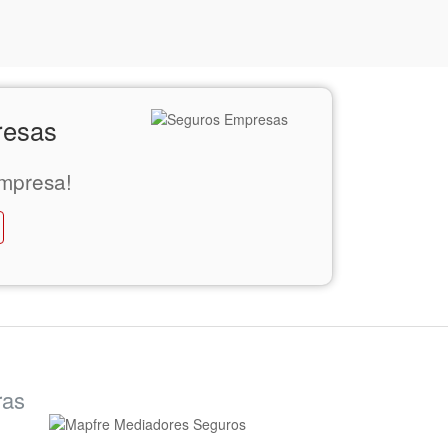
resas
mpresa!
ras