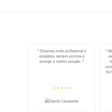
"
Empresa muito profissional e
"
Mo
simpática, sempre prontos a
ex
arranjar a melhor solução.
"
m
space, space, space, space, space,
cond
space, space, space, space, space,
foi
space, space, space, spacespace
,
spac
space
★
★
★
★
★