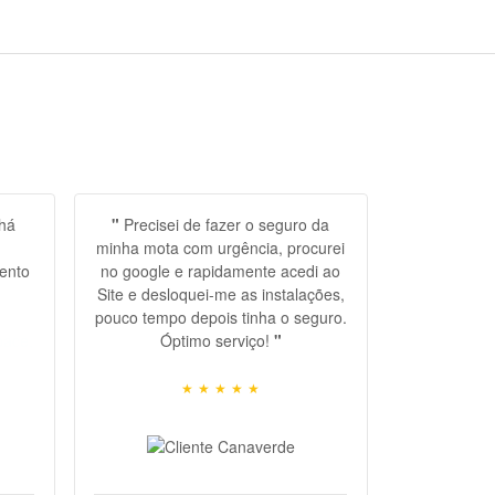
 há
"
Precisei de fazer o seguro da
minha mota com urgência, procurei
ento
no google e rapidamente acedi ao
Site e desloquei-me as instalações,
pouco tempo depois tinha o seguro.
pace,
Óptimo serviço!
"
★
★
★
★
★