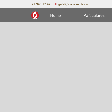
21 390 17 97
|
geral@canaverde.com
Home
Particulares