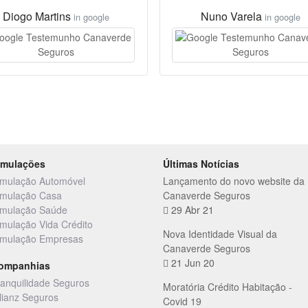
Diogo Martins
Nuno Varela
in google
in google
imulações
Últimas Notícias
imulação Automóvel
Lançamento do novo website da
imulação Casa
Canaverde Seguros
imulação Saúde
29 Abr 21
imulação Vida Crédito
Nova Identidade Visual da
imulação Empresas
Canaverde Seguros
21 Jun 20
ompanhias
ranquilidade Seguros
Moratória Crédito Habitação -
llianz Seguros
Covid 19